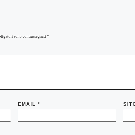
bligatori sono contrassegnati
*
EMAIL
*
SIT