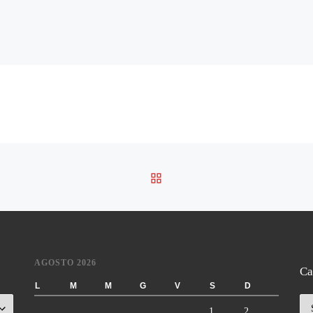
RITORNA ALLA LISTA DE
AGOSTO 2026
Ca
L
M
M
G
V
S
D
Ca
1
2