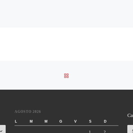
RITORNA ALLA LISTA DE
AGOSTO 2026
Ca
L
M
M
G
V
S
D
Ca
1
2