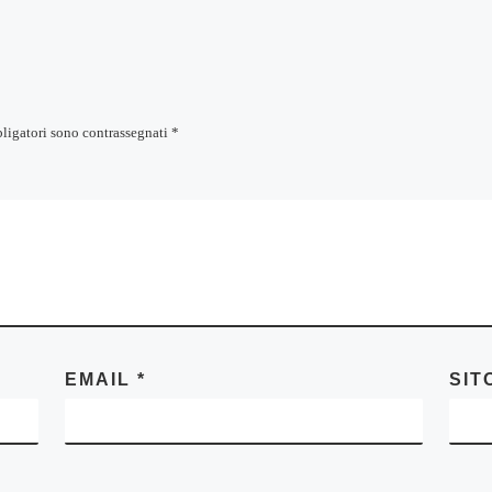
bligatori sono contrassegnati
*
EMAIL
*
SIT