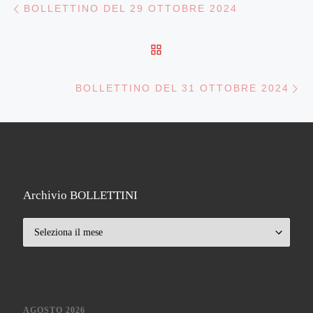
Navigazione articoli
BOLLETTINO DEL 29 OTTOBRE 2024
RITORNA ALLA LISTA DE
Ar
BOLLETTINO DEL 31 OTTOBRE 2024
Archivio BOLLETTINI
Archivio BOLLETTINI
AGOSTO 2026