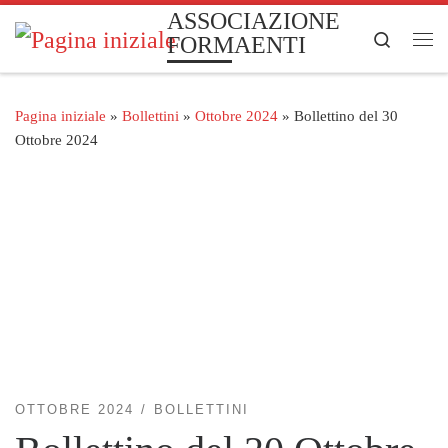
ASSOCIAZIONE
Passa al contenuto
Search
FORMAENTI
Me
Pagina iniziale
»
Bollettini
»
Ottobre 2024
»
Bollettino del 30
Ottobre 2024
OTTOBRE 2024
BOLLETTINI