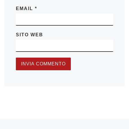
EMAIL
*
SITO WEB
Articolo precedente