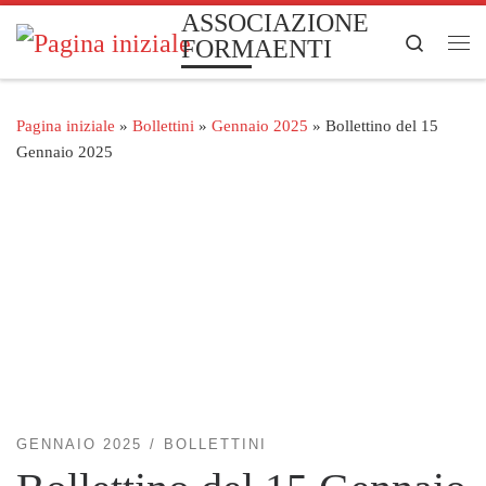
ASSOCIAZIONE
Passa al contenuto
Search
FORMAENTI
Me
Pagina iniziale
»
Bollettini
»
Gennaio 2025
»
Bollettino del 15
Gennaio 2025
GENNAIO 2025
BOLLETTINI