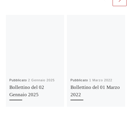
Pubblicato
2 Gennaio 2025
Pubblicato
1 Marzo 2022
Bollettino del 02
Bollettino del 01 Marzo
Gennaio 2025
2022