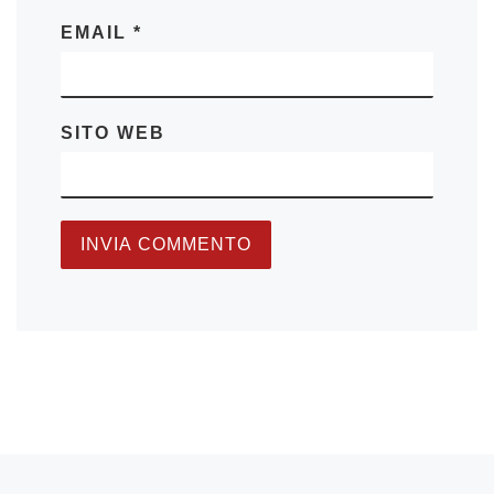
EMAIL
*
SITO WEB
Articolo precedente