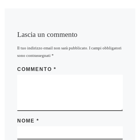
Lascia un commento
Il tuo indirizzo email non sarà pubblicato.
I campi obbligatori
sono contrassegnati
*
COMMENTO
*
NOME
*