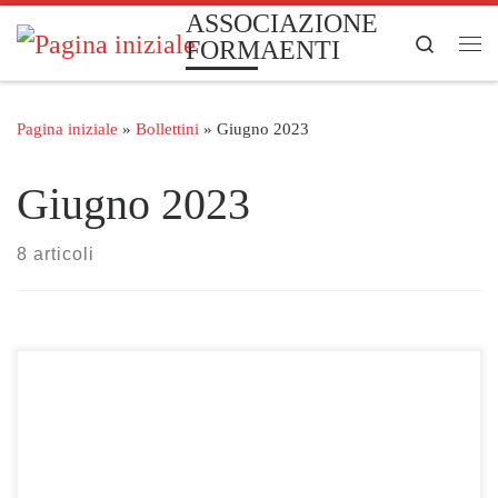
ASSOCIAZIONE
Passa al contenuto
Search
FORMAENTI
Me
Pagina iniziale
»
Bollettini
»
Giugno 2023
Giugno 2023
8 articoli
Clicca qui per visualizzare le gare selezionate