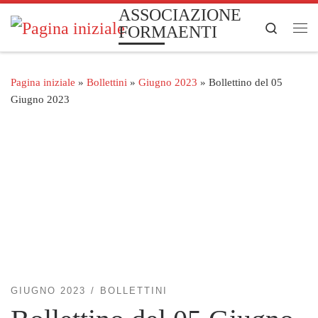
ASSOCIAZIONE
Passa al contenuto
Search
FORMAENTI
Me
Pagina iniziale
»
Bollettini
»
Giugno 2023
»
Bollettino del 05
Giugno 2023
GIUGNO 2023
BOLLETTINI