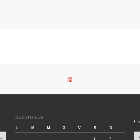
RITORNA ALLA LISTA DE
AGOSTO 2026
Ca
L
M
M
G
V
S
D
Ca
1
2