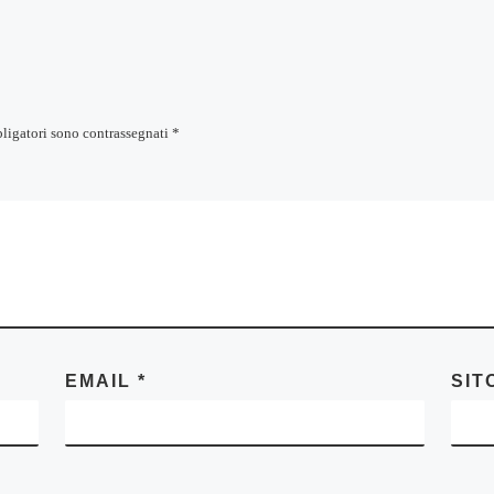
bligatori sono contrassegnati
*
EMAIL
*
SIT