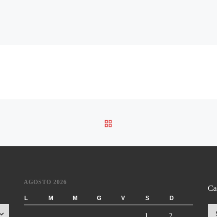
RITORNA ALLA LISTA DE
AGOSTO 2026
Ca
L
M
M
G
V
S
D
Ca
1
2