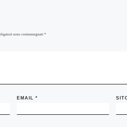
bligatori sono contrassegnati
*
EMAIL
*
SIT