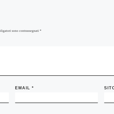
bligatori sono contrassegnati
*
EMAIL
*
SIT