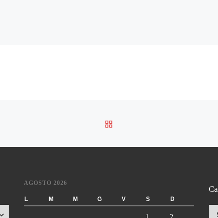
RITORNA ALLA LISTA DE
AGOSTO 2026
Ca
L
M
M
G
V
S
D
Ca
1
2