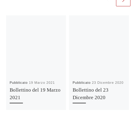
Pubblicato
19 Marzo 2021
Pubblicato
23 Dicembre 2020
Bollettino del 19 Marzo
Bollettino del 23
2021
Dicembre 2020