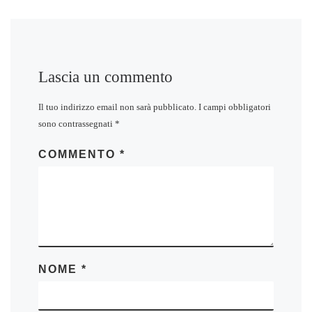
Lascia un commento
Il tuo indirizzo email non sarà pubblicato.
I campi obbligatori
sono contrassegnati
*
COMMENTO
*
NOME
*