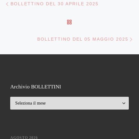
Navigazione articoli
BOLLETTINO DEL 30 APRILE 2025
RITORNA ALLA LISTA DE
Ar
BOLLETTINO DEL 05 MAGGIO 2025
Archivio BOLLETTINI
Archivio BOLLETTINI
AGOSTO 2026