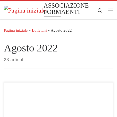
ASSOCIAZIONE
Passa al contenuto
Search
FORMAENTI
Me
Pagina iniziale
»
Bollettini
»
Agosto 2022
Agosto 2022
23 articoli
Clicca qui per visualizzare le gare selezionate