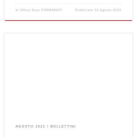
di
Ufficio Gare FORMAENTI
Pubblicato
24 Agosto 2022
Clicca qui per visualizzare le gare selezionate
AGOSTO 2022
BOLLETTINI