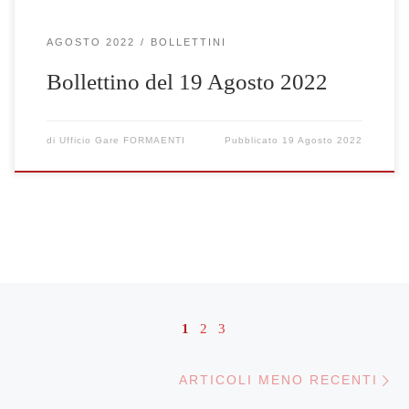
AGOSTO 2022
BOLLETTINI
Bollettino del 19 Agosto 2022
di
Ufficio Gare FORMAENTI
Pubblicato
19 Agosto 2022
Navigazione articoli
1
2
3
Ar
ARTICOLI MENO RECENTI