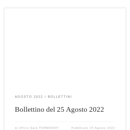
Clicca qui per visualizzare le gare selezionate
AGOSTO 2022
BOLLETTINI
Bollettino del 25 Agosto 2022
di
Ufficio Gare FORMAENTI
Pubblicato
25 Agosto 2022