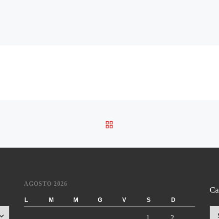
RITORNA ALLA LISTA DE
AGOSTO 2026
Ca
L
M
M
G
V
S
D
Ca
1
2