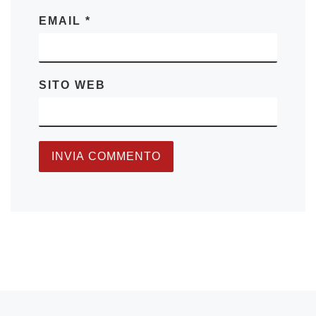
EMAIL
*
SITO WEB
Articolo precedente