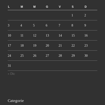
L
M
M
G
V
S
D
1
2
3
4
5
6
7
8
9
10
11
12
13
14
15
16
17
18
19
20
21
22
23
24
25
26
27
28
29
30
31
« Dic
Categorie