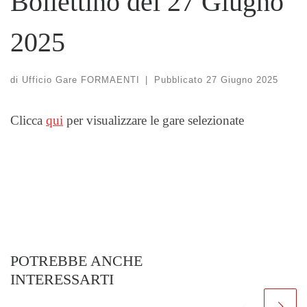
Bollettino del 27 Giugno
2025
di
Ufficio Gare FORMAENTI
|
Pubblicato
27 Giugno 2025
Clicca
qui
per visualizzare le gare selezionate
POTREBBE ANCHE
INTERESSARTI