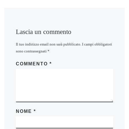
Lascia un commento
Il tuo indirizzo email non sarà pubblicato.
I campi obbligatori
sono contrassegnati
*
COMMENTO
*
NOME
*