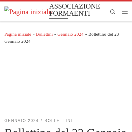
ASSOCIAZIONE
Passa al contenuto
Search
FORMAENTI
Me
Pagina iniziale
»
Bollettini
»
Gennaio 2024
»
Bollettino del 23
Gennaio 2024
GENNAIO 2024
BOLLETTINI