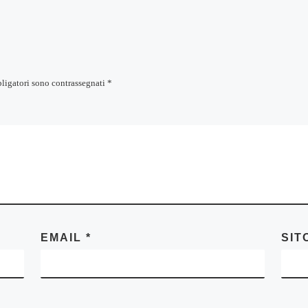
bligatori sono contrassegnati
*
EMAIL
*
SIT