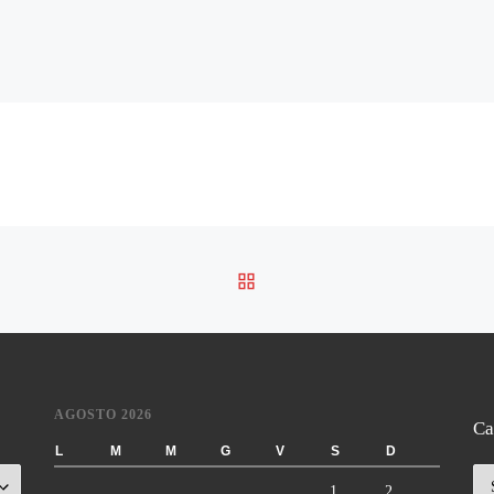
RITORNA ALLA LISTA DE
AGOSTO 2026
Ca
L
M
M
G
V
S
D
Ca
1
2