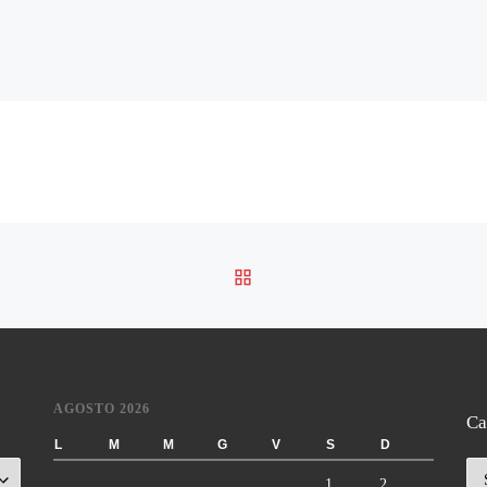
RITORNA ALLA LISTA DE
AGOSTO 2026
Ca
L
M
M
G
V
S
D
Ca
1
2