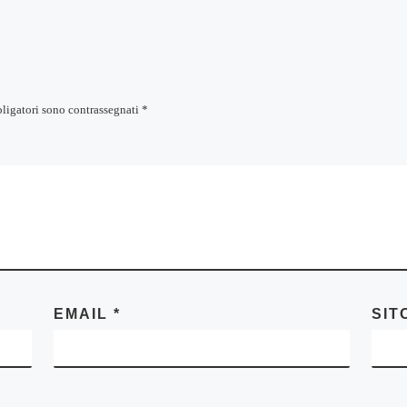
bligatori sono contrassegnati
*
EMAIL
*
SIT