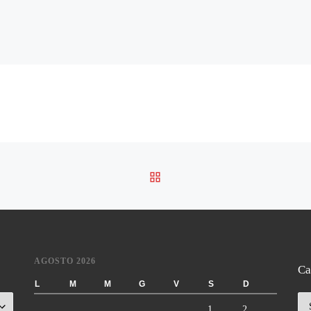
RITORNA ALLA LISTA DE
AGOSTO 2026
Ca
L
M
M
G
V
S
D
Ca
1
2