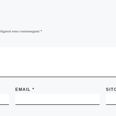
bligatori sono contrassegnati
*
EMAIL
*
SIT