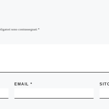
bligatori sono contrassegnati
*
EMAIL
*
SIT