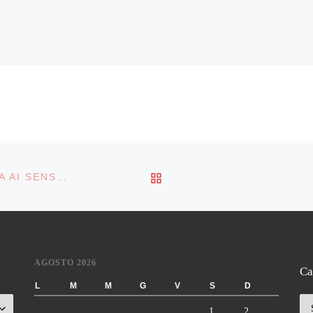
RITORNA ALLA LISTA DE
BANDO GARA: SERVIZI IN MATERIA DI SICUREZZA AI SENSI DEL D.LGS. 81/08 – ENTE APPALTANTE: FERSERVIZI (GRUPPO FERROVIE DELLO STATO)
AGOSTO 2026
Ca
L
M
M
G
V
S
D
Ca
1
2