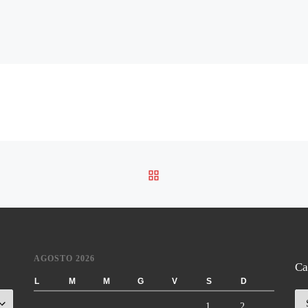
RITORNA ALLA LISTA DE
AGOSTO 2026
Ca
L
M
M
G
V
S
D
Ca
1
2