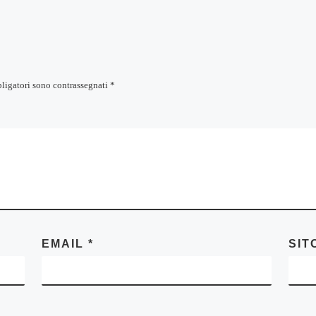
bligatori sono contrassegnati
*
EMAIL
*
SIT