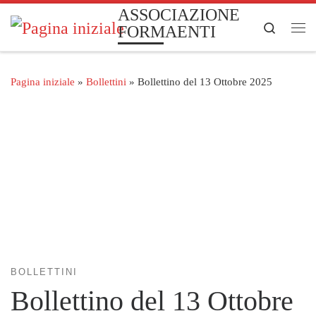
ASSOCIAZIONE
Passa al contenuto
Search
FORMAENTI
Me
Pagina iniziale
»
Bollettini
»
Bollettino del 13 Ottobre 2025
BOLLETTINI
Bollettino del 13 Ottobre