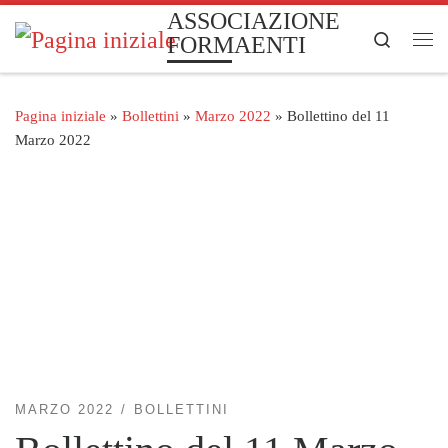
ASSOCIAZIONE
Passa al contenuto
Search
FORMAENTI
Me
Pagina iniziale
»
Bollettini
»
Marzo 2022
»
Bollettino del 11
Marzo 2022
MARZO 2022
BOLLETTINI