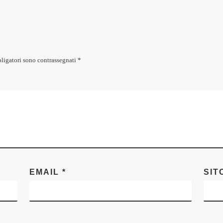
bligatori sono contrassegnati
*
EMAIL
*
SIT