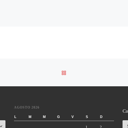
RITORNA ALLA LISTA DE
AGOSTO 2026
Ca
L
M
M
G
V
S
D
Ca
1
2