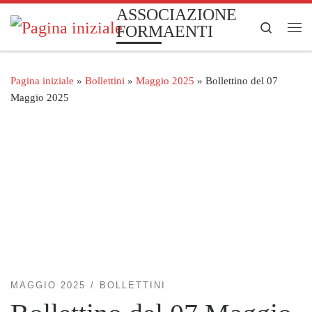
ASSOCIAZIONE
Passa al contenuto
Search
FORMAENTI
Me
Pagina iniziale
»
Bollettini
»
Maggio 2025
»
Bollettino del 07
Maggio 2025
MAGGIO 2025
BOLLETTINI