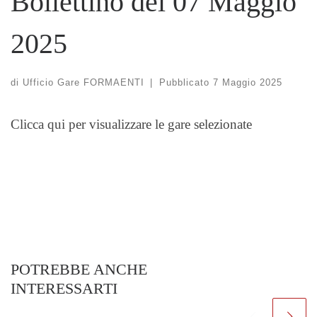
Bollettino del 07 Maggio
2025
di
Ufficio Gare FORMAENTI
|
Pubblicato
7 Maggio 2025
Clicca qui per visualizzare le gare selezionate
POTREBBE ANCHE
INTERESSARTI