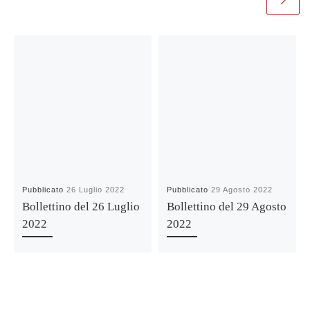
Pubblicato
26 Luglio 2022
Pubblicato
29 Agosto 2022
Bollettino del 26 Luglio
Bollettino del 29 Agosto
2022
2022