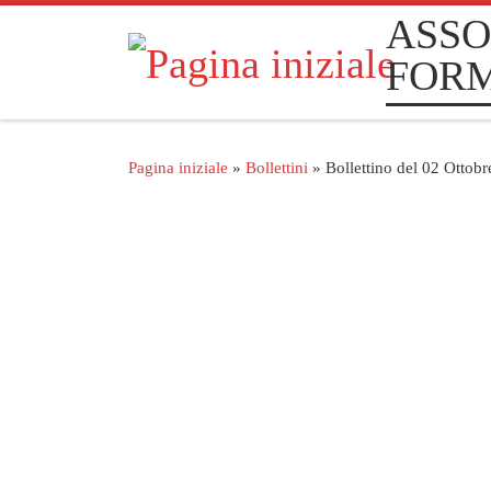
ASSO
Passa al contenuto
FOR
Pagina iniziale
»
Bollettini
»
Bollettino del 02 Ottob