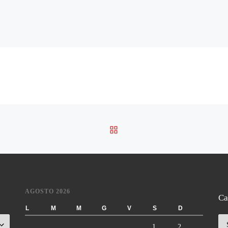
RITORNA ALLA LISTA DE
AGOSTO 2026
Ca
L
M
M
G
V
S
D
Ca
1
2