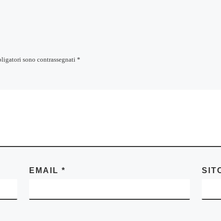
bligatori sono contrassegnati
*
EMAIL
*
SIT