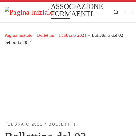
ASSOCIAZIONE
Passa al contenuto
Search
FORMAENTI
Me
Pagina iniziale
»
Bollettini
»
Febbraio 2021
»
Bollettino del 02
Febbraio 2021
FEBBRAIO 2021
BOLLETTINI