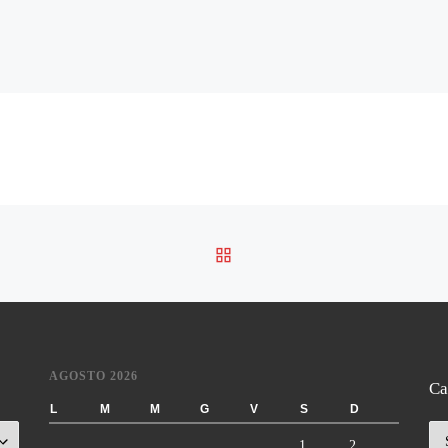
RITORNA ALLA LISTA DE
AGOSTO 2026
Ca
L
M
M
G
V
S
D
Ca
1
2