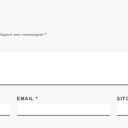
bligatori sono contrassegnati
*
EMAIL
*
SIT