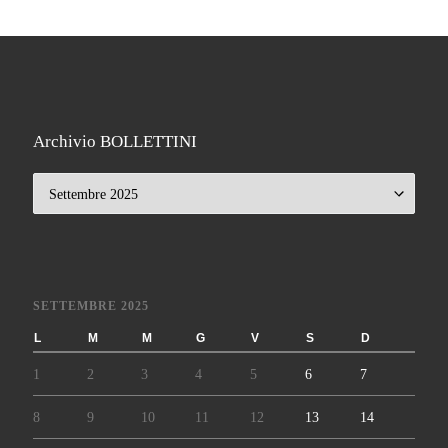
Archivio BOLLETTINI
Archivio BOLLETTINI
SETTEMBRE 2025
L
M
M
G
V
S
D
1
2
3
4
5
6
7
8
9
10
11
12
13
14