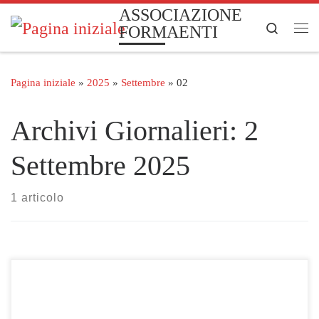
ASSOCIAZIONE
Passa al contenuto
Search
FORMAENTI
Me
Pagina iniziale
»
2025
»
Settembre
»
02
Archivi Giornalieri:
2
Settembre 2025
1 articolo