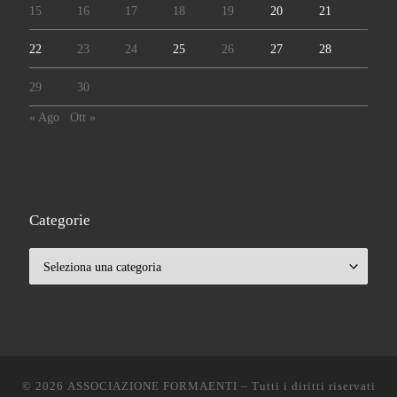
15
16
17
18
19
20
21
22
23
24
25
26
27
28
29
30
« Ago
Ott »
Categorie
Categorie
© 2026
ASSOCIAZIONE FORMAENTI
– Tutti i diritti riservati