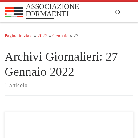
ASSOCIAZIONE
Passa al contenuto
Search
FORMAENTI
Me
Pagina iniziale
»
2022
»
Gennaio
»
27
Archivi Giornalieri:
27
Gennaio 2022
1 articolo