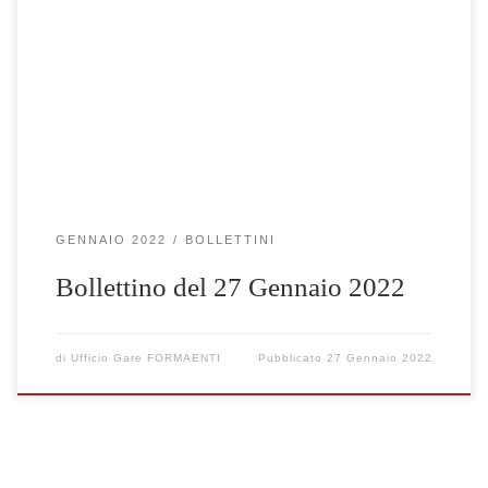
Clicca qui per visualizzare le gare selezionate
GENNAIO 2022
BOLLETTINI
Bollettino del 27 Gennaio 2022
di
Ufficio Gare FORMAENTI
Pubblicato
27 Gennaio 2022