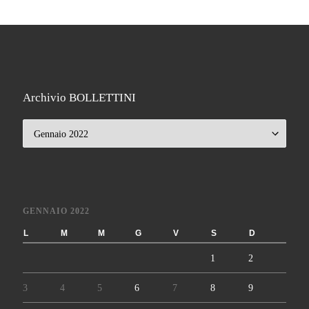
Archivio BOLLETTINI
Archivio BOLLETTINI
GENNAIO 2022
L
M
M
G
V
S
D
1
2
3
4
5
6
7
8
9