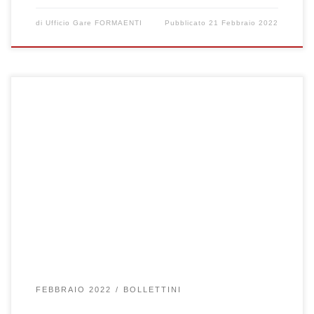
di
Ufficio Gare FORMAENTI
Pubblicato
21 Febbraio 2022
Clicca qui per visualizzare le gare selezionate
FEBBRAIO 2022
BOLLETTINI