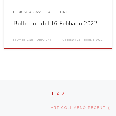
FEBBRAIO 2022
BOLLETTINI
Bollettino del 16 Febbario 2022
di
Ufficio Gare FORMAENTI
Pubblicato
16 Febbraio 2022
Navigazione articoli
1
2
3
Ar
ARTICOLI MENO RECENTI