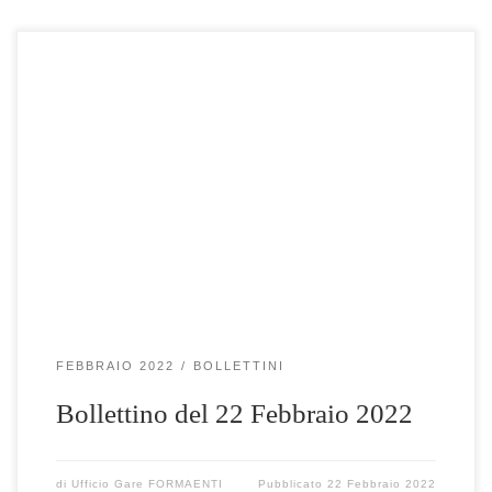
Clicca qui per visualizzare le gare selezionate
FEBBRAIO 2022
BOLLETTINI
Bollettino del 22 Febbraio 2022
di
Ufficio Gare FORMAENTI
Pubblicato
22 Febbraio 2022