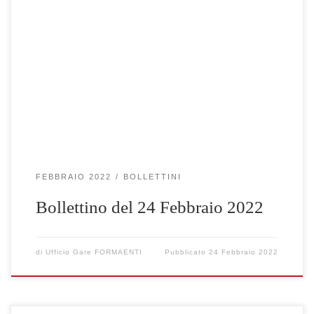
Clicca qui per visualizzare le gare selezionate
FEBBRAIO 2022
BOLLETTINI
Bollettino del 24 Febbraio 2022
di
Ufficio Gare FORMAENTI
Pubblicato
24 Febbraio 2022