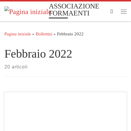
ASSOCIAZIONE
Passa al contenuto
Search
FORMAENTI
Me
Pagina iniziale
»
Bollettini
»
Febbraio 2022
Febbraio 2022
20 articoli
Clicca qui per visualizzare le gare selezionate