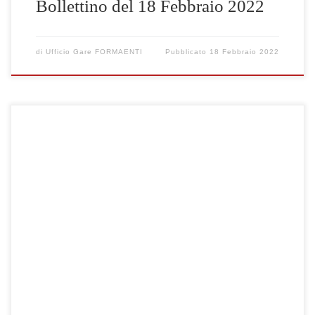
Bollettino del 18 Febbraio 2022
di
Ufficio Gare FORMAENTI
Pubblicato
18 Febbraio 2022
Clicca qui per visualizzare le gare selezionate