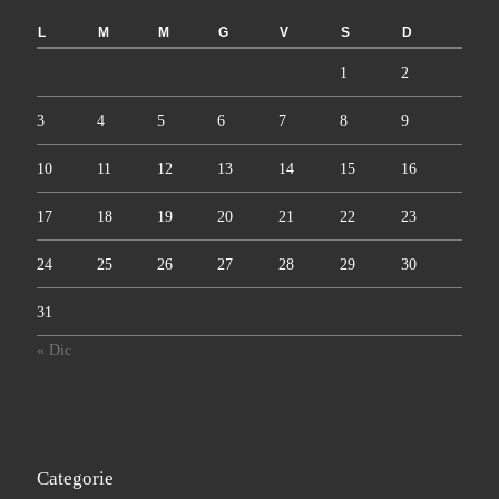
L
M
M
G
V
S
D
1
2
3
4
5
6
7
8
9
10
11
12
13
14
15
16
17
18
19
20
21
22
23
24
25
26
27
28
29
30
31
« Dic
Categorie