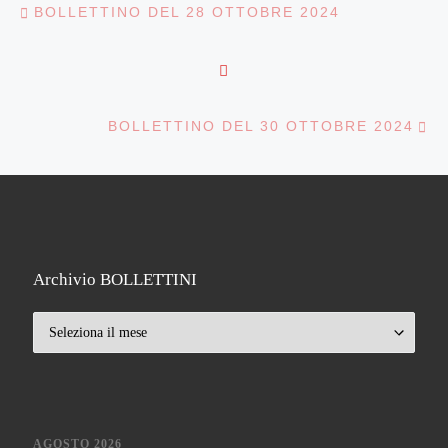
Navigazione articoli
BOLLETTINO DEL 28 OTTOBRE 2024
RITORNA ALLA LISTA DE
Ar
BOLLETTINO DEL 30 OTTOBRE 2024
Archivio BOLLETTINI
Archivio BOLLETTINI
AGOSTO 2026