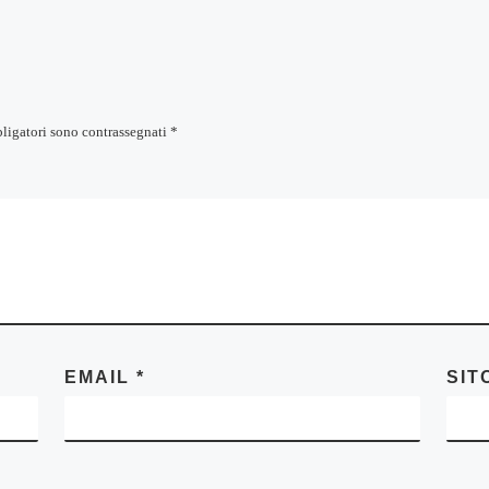
bligatori sono contrassegnati
*
EMAIL
*
SIT