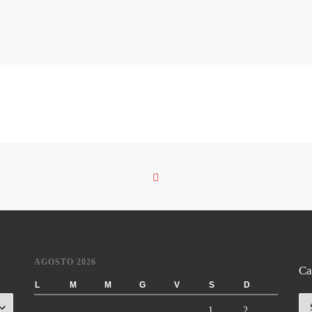
RITORNA ALLA LISTA DE
AGOSTO 2026
Ca
L
M
M
G
V
S
D
Ca
1
2