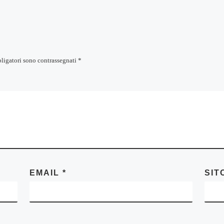
bligatori sono contrassegnati
*
EMAIL
*
SIT