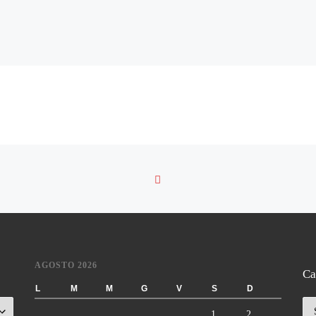
RITORNA ALLA LISTA DE
AGOSTO 2026
Ca
L
M
M
G
V
S
D
Ca
1
2