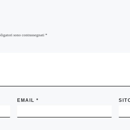
bligatori sono contrassegnati
*
EMAIL
*
SIT