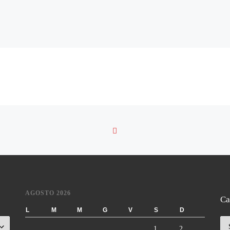
RITORNA ALLA LISTA DE
AGOSTO 2026
Ca
L
M
M
G
V
S
D
Ca
1
2