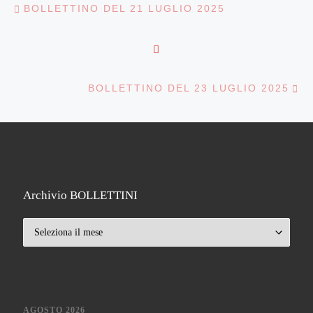
Navigazione articoli
BOLLETTINO DEL 21 LUGLIO 2025
RITORNA ALLA LISTA DE
Ar
BOLLETTINO DEL 23 LUGLIO 2025
Archivio BOLLETTINI
Archivio BOLLETTINI
AGOSTO 2026