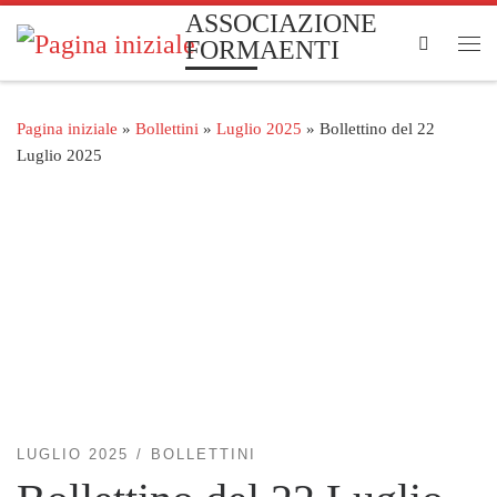
ASSOCIAZIONE
Passa al contenuto
Search
FORMAENTI
Me
Pagina iniziale
»
Bollettini
»
Luglio 2025
»
Bollettino del 22
Luglio 2025
LUGLIO 2025
BOLLETTINI