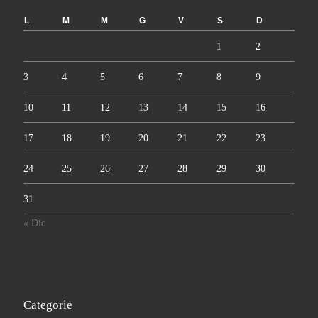
L
M
M
G
V
S
D
1
2
3
4
5
6
7
8
9
10
11
12
13
14
15
16
17
18
19
20
21
22
23
24
25
26
27
28
29
30
31
« Dic
Categorie