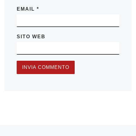
EMAIL
*
SITO WEB
Articolo precedente