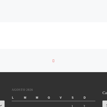
RITORNA ALLA LISTA DE
AGOSTO 2026
Ca
L
M
M
G
V
S
D
Ca
1
2