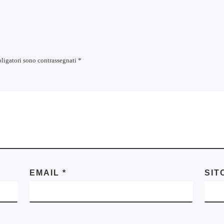
bligatori sono contrassegnati
*
EMAIL
*
SIT