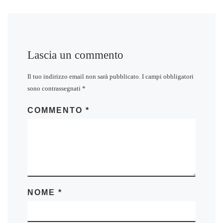
Lascia un commento
Il tuo indirizzo email non sarà pubblicato.
I campi obbligatori
sono contrassegnati
*
COMMENTO
*
NOME
*