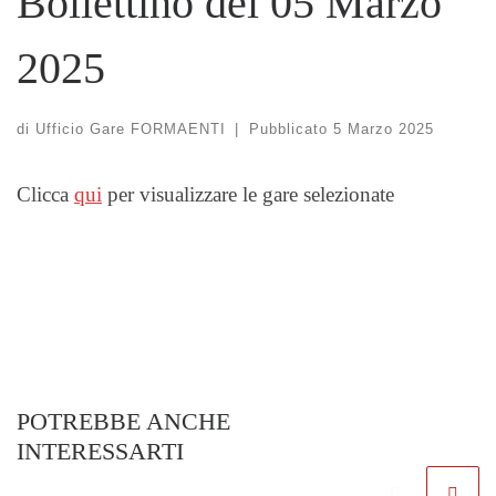
Bollettino del 05 Marzo
2025
di
Ufficio Gare FORMAENTI
|
Pubblicato
5 Marzo 2025
Clicca
qui
per visualizzare le gare selezionate
POTREBBE ANCHE
INTERESSARTI