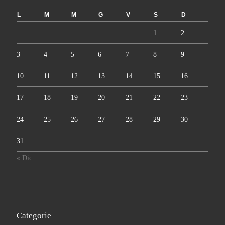
L
M
M
G
V
S
D
1
2
3
4
5
6
7
8
9
10
11
12
13
14
15
16
17
18
19
20
21
22
23
24
25
26
27
28
29
30
31
« Dic
Categorie