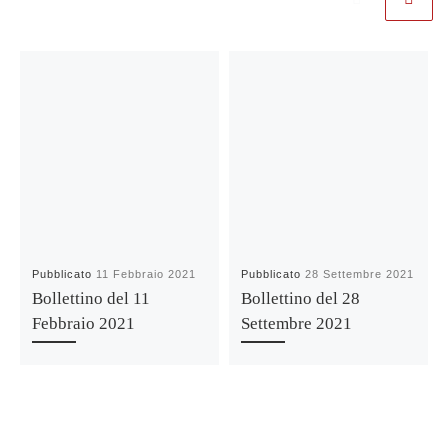
Pubblicato
11 Febbraio 2021
Pubblicato
28 Settembre 2021
Bollettino del 11
Bollettino del 28
Febbraio 2021
Settembre 2021