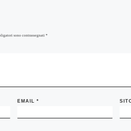
bligatori sono contrassegnati
*
EMAIL
*
SIT