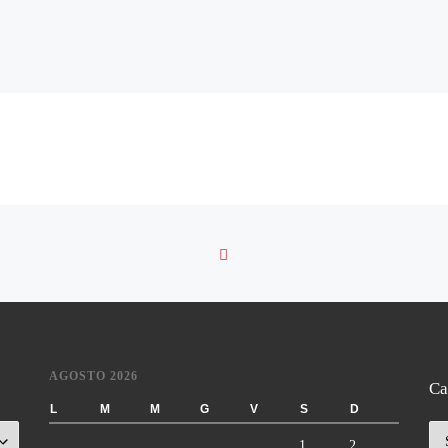
RITORNA ALLA LISTA DE
AGOSTO 2026
Ca
L
M
M
G
V
S
D
Ca
1
2