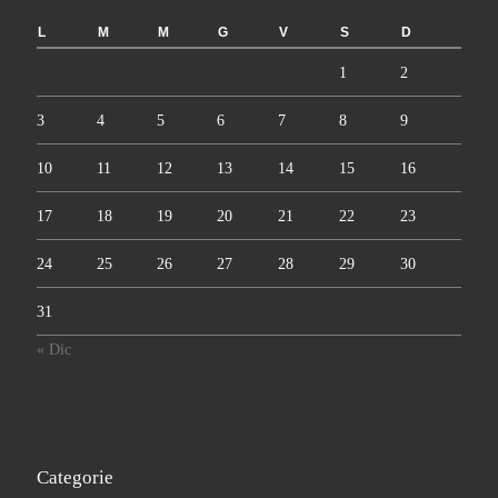
L
M
M
G
V
S
D
1
2
3
4
5
6
7
8
9
10
11
12
13
14
15
16
17
18
19
20
21
22
23
24
25
26
27
28
29
30
31
« Dic
Categorie