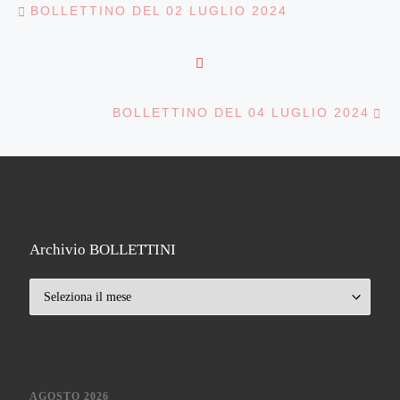
Navigazione articoli
BOLLETTINO DEL 02 LUGLIO 2024
RITORNA ALLA LISTA DE
Ar
BOLLETTINO DEL 04 LUGLIO 2024
Archivio BOLLETTINI
Archivio BOLLETTINI
AGOSTO 2026