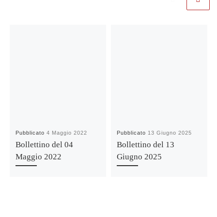
Pubblicato
4 Maggio 2022
Pubblicato
13 Giugno 2025
Bollettino del 04
Bollettino del 13
Maggio 2022
Giugno 2025