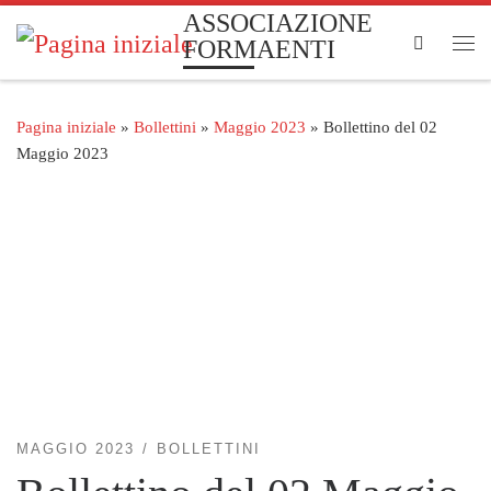
ASSOCIAZIONE
Passa al contenuto
Search
FORMAENTI
Me
Pagina iniziale
»
Bollettini
»
Maggio 2023
»
Bollettino del 02
Maggio 2023
MAGGIO 2023
BOLLETTINI